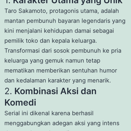
Taro Sakamoto, protagonis utama, adalah
mantan pembunuh bayaran legendaris yang
kini menjalani kehidupan damai sebagai
pemilik toko dan kepala keluarga.
Transformasi dari sosok pembunuh ke pria
keluarga yang gemuk namun tetap
mematikan memberikan sentuhan humor
dan kedalaman karakter yang menarik.
2.
Kombinasi Aksi dan
Komedi
Serial ini dikenal karena berhasil
menggabungkan adegan aksi yang intens