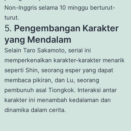
Non-Inggris selama 10 minggu berturut-
turut.
5.
Pengembangan Karakter
yang Mendalam
Selain Taro Sakamoto, serial ini
memperkenalkan karakter-karakter menarik
seperti Shin, seorang esper yang dapat
membaca pikiran, dan Lu, seorang
pembunuh asal Tiongkok. Interaksi antar
karakter ini menambah kedalaman dan
dinamika dalam cerita.