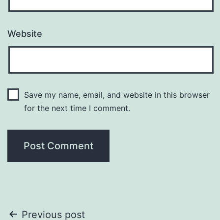
Website
Save my name, email, and website in this browser
for the next time I comment.
Post
Previous post