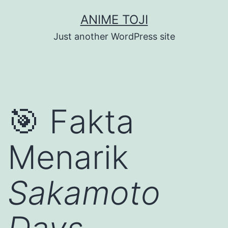
Skip
ANIME TOJI
to
Just another WordPress site
content
🎯 Fakta
Menarik
Sakamoto