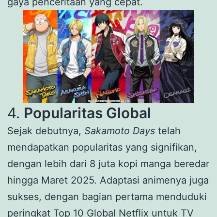
gaya penceritaan yang cepat.
4.
Popularitas Global
Sejak debutnya,
Sakamoto Days
telah
mendapatkan popularitas yang signifikan,
dengan lebih dari 8 juta kopi manga beredar
hingga Maret 2025. Adaptasi animenya juga
sukses, dengan bagian pertama menduduki
peringkat Top 10 Global Netflix untuk TV