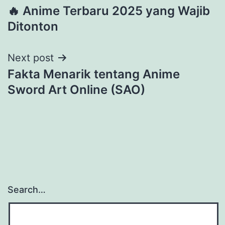
🔥 Anime Terbaru 2025 yang Wajib
navigation
Ditonton
Next post
Fakta Menarik tentang Anime
Sword Art Online (SAO)
Search…