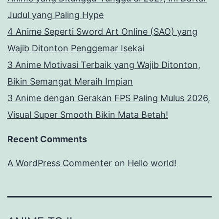
Judul yang Paling Hype
4 Anime Seperti Sword Art Online (SAO) yang
Wajib Ditonton Penggemar Isekai
3 Anime Motivasi Terbaik yang Wajib Ditonton,
Bikin Semangat Meraih Impian
3 Anime dengan Gerakan FPS Paling Mulus 2026,
Visual Super Smooth Bikin Mata Betah!
Recent Comments
A WordPress Commenter
on
Hello world!