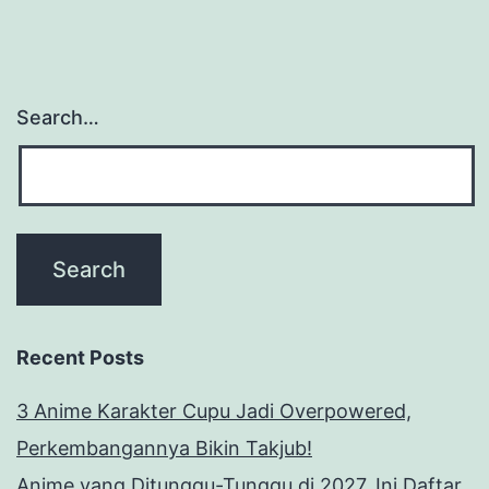
Search…
Recent Posts
3 Anime Karakter Cupu Jadi Overpowered,
Perkembangannya Bikin Takjub!
Anime yang Ditunggu-Tunggu di 2027, Ini Daftar