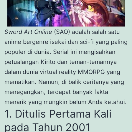
Sword Art Online
(SAO) adalah salah satu
anime bergenre isekai dan sci-fi yang paling
populer di dunia. Serial ini mengisahkan
petualangan Kirito dan teman-temannya
dalam dunia virtual reality MMORPG yang
mematikan. Namun, di balik ceritanya yang
menegangkan, terdapat banyak fakta
menarik yang mungkin belum Anda ketahui.
1. Ditulis Pertama Kali
pada Tahun 2001