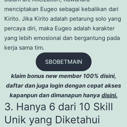
menciptakan Eugeo sebagai kebalikan dari
Kirito. Jika Kirito adalah petarung solo yang
percaya diri, maka Eugeo adalah karakter
yang lebih emosional dan bergantung pada
kerja sama tim.
SBOBETMAIN
klaim bonus new member 100% disini,
daftar dan juga login dengan cepat akses
kapanpun dan dimanapun hanya
disini.
3. Hanya 6 dari 10 Skill
Unik yang Diketahui