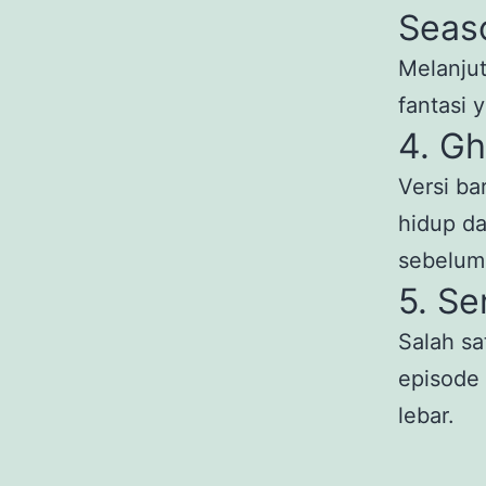
Seas
Melanjut
fantasi 
4. Gh
Versi ba
hidup da
sebelum
5. Se
Salah sa
episode 
lebar.