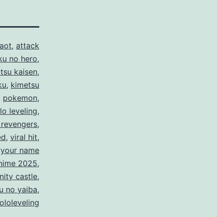
aot
,
attack
ku no hero
,
utsu kaisen
,
ku
,
kimetsu
,
pokemon
,
lo leveling
,
 revengers
,
ed
,
viral hit
,
,
your name
nime 2025
,
inity castle
,
u no yaiba
,
ololeveling