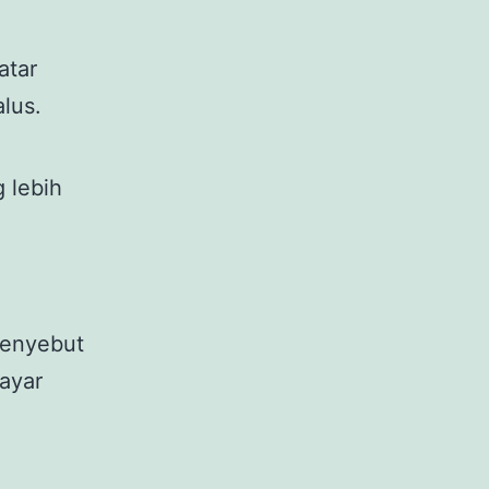
atar
lus.
 lebih
menyebut
layar