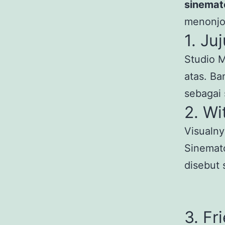
sinemato
menonjol
1. Ju
Studio 
atas. Ba
sebagai 
2. Wi
Visualny
Sinemato
disebut 
3. Fr