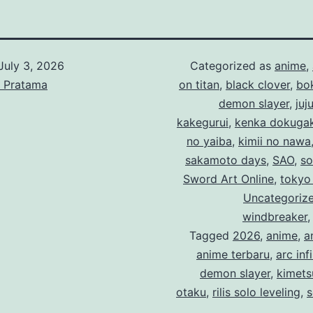
July 3, 2026
Categorized as
anime
,
g Pratama
on titan
,
black clover
,
bo
demon slayer
,
juj
kakegurui
,
kenka dokuga
no yaiba
,
kimii no nawa
sakamoto days
,
SAO
,
so
Sword Art Online
,
tokyo
Uncategoriz
windbreaker
Tagged
2026
,
anime
,
a
anime terbaru
,
arc inf
demon slayer
,
kimets
otaku
,
rilis solo leveling
,
s