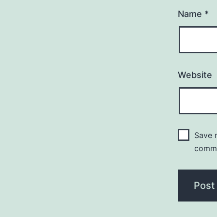
Name
*
Website
Save m
comm