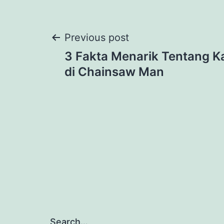
Post
Previous post
3 Fakta Menarik Tentang K
navigation
di Chainsaw Man
Search…